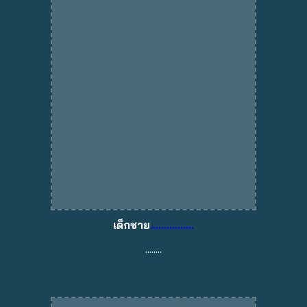
เด็กชาย
................
........