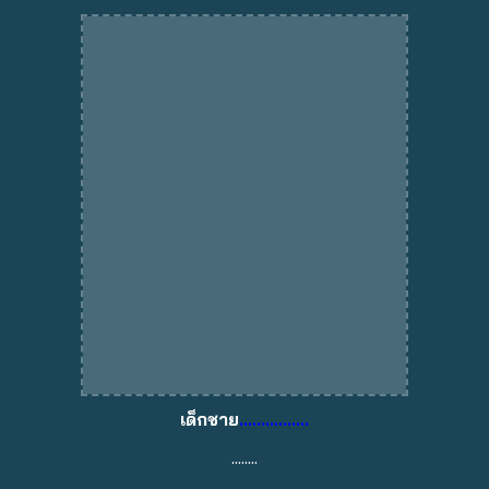
เด็กชาย
................
........