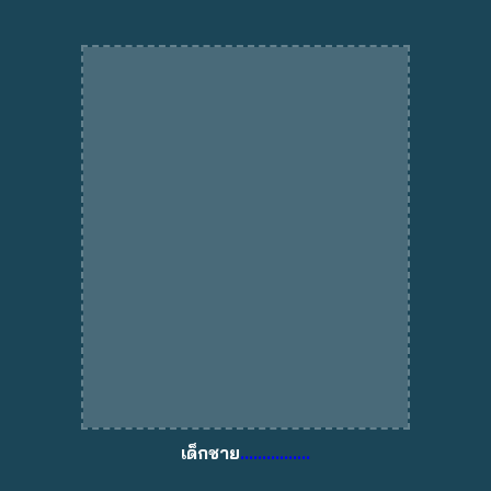
เด็กชาย
................
........