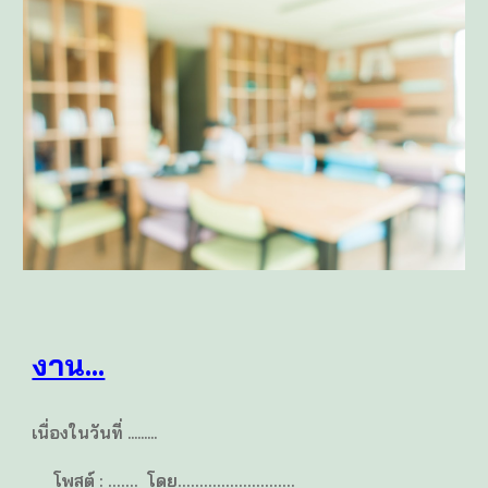
งาน...
เนื่องในวันที่ .........
โพสต์ : ....... โดย...........................