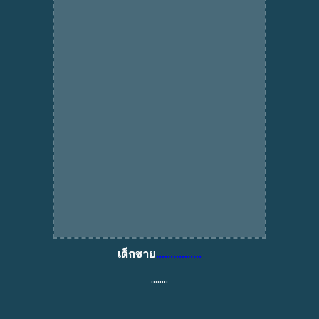
เด็กชาย
................
........